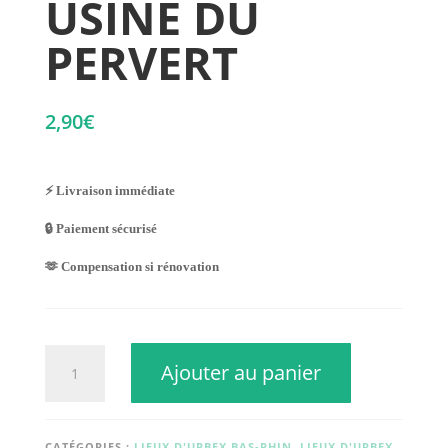
USINE DU
PERVERT
2,90
€
⚡ Livraison immédiate
🔒 Paiement sécurisé
🫶 Compensation si rénovation
quantité
Ajouter au panier
de
USINE
DU
PERVERT
CATÉGORIES :
LIEUX D'URBEX BAS-RHIN
,
LIEUX D'URBEX