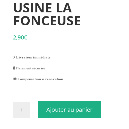
USINE LA
FONCEUSE
2,90
€
⚡ Livraison immédiate
🔒 Paiement sécurisé
🫶 Compensation si rénovation
quantité
Ajouter au panier
de
USINE
LA