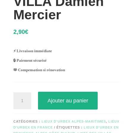
VILLA Damien
Mercier
2,90
€
⚡ Livraison immédiate
🔒 Paiement sécurisé
🫶 Compensation si rénovation
quantité
Ajouter au panier
de
VILLA
Damien
Mercier
CATÉGORIES :
LIEUX D'URBEX ALPES-MARITIMES
,
LIEUX
D'URBEX EN FRANCE
ÉTIQUETTES :
LIEUX D'URBEX EN