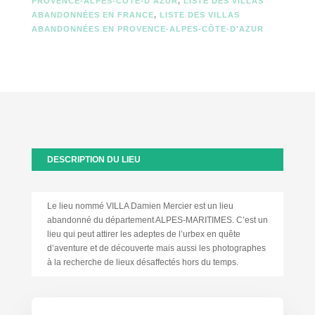
PROVENCE-ALPES-CÔTE-D'AZUR
,
LISTE DES VILLAS
ABANDONNÉES EN FRANCE
,
LISTE DES VILLAS
ABANDONNÉES EN PROVENCE-ALPES-CÔTE-D'AZUR
DESCRIPTION DU LIEU
Le lieu nommé VILLA Damien Mercier est un lieu
abandonné du département ALPES-MARITIMES. C’est un
lieu qui peut attirer les adeptes de l’urbex en quête
d’aventure et de découverte mais aussi les photographes
à la recherche de lieux désaffectés hors du temps.