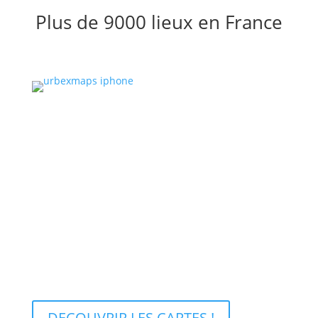
Plus de 9000 lieux en France
Achetez la carte de votre
région
Chez URBEXMAPS nous vous proposons à l’achat le
fruit de nos recherches et de nos échanges. Nous
avons répertorié tous les lieux d’Urbex à notre
connaissance dans des cartes disponibles par région
ou même par département.
DECOUVRIR LES CARTES !