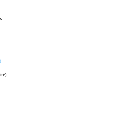
s
ité)