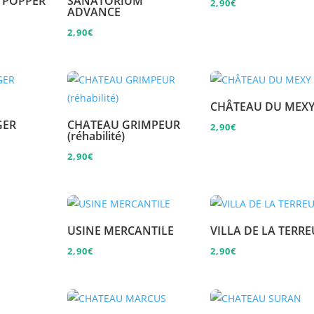
 POPPER
SANATORIUM
2,90
€
ADVANCE
2,90
€
CHÂTEAU DU MEX
GER
CHATEAU GRIMPEUR
2,90
€
(réhabilité)
2,90
€
E
USINE MERCANTILE
VILLA DE LA TERR
2,90
€
2,90
€