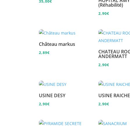
HÔPITAL AMY
35,00
€
(Réhabilité)
2,90
€
Château markus
CHATEAU RO
2,89
€
ANDERMATT
2,90
€
USINE DESY
USINE RAICH
2,90
€
2,90
€