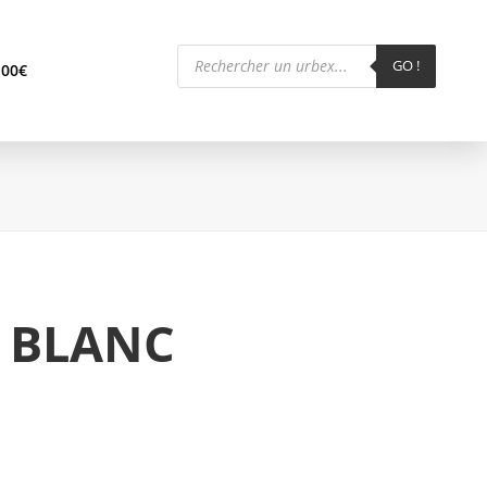
Recherche
de
GO !
,00
€
produits
 BLANC