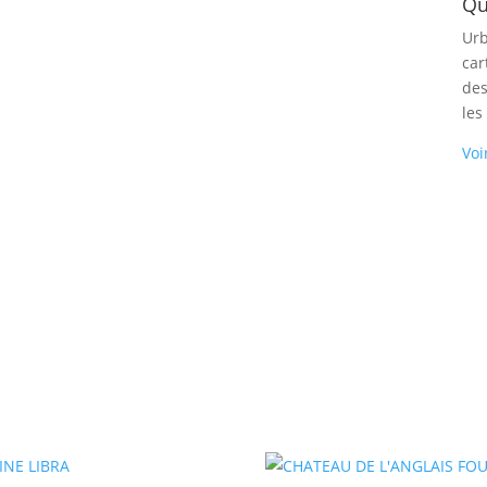
Qu
Urb
car
des
les
Voi