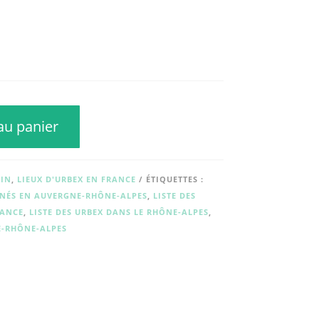
au panier
AIN
,
LIEUX D'URBEX EN FRANCE
ÉTIQUETTES :
NÉS EN AUVERGNE-RHÔNE-ALPES
,
LISTE DES
RANCE
,
LISTE DES URBEX DANS LE RHÔNE-ALPES
,
E-RHÔNE-ALPES