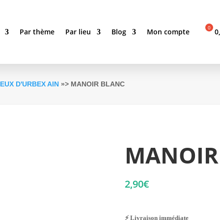
Par thème
Par lieu
Blog
Mon compte
0
IEUX D'URBEX AIN
»> MANOIR BLANC
MANOIR
2,90
€
⚡ Livraison immédiate