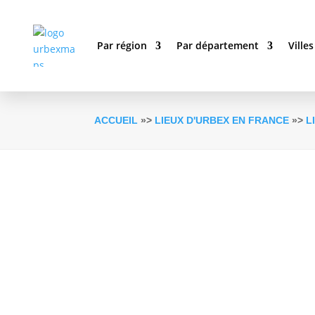
Par région
Par département
Villes
ACCUEIL
»>
LIEUX D'URBEX EN FRANCE
»>
L