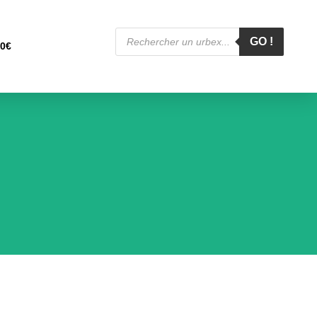
Recherche
de
GO !
00
€
produits