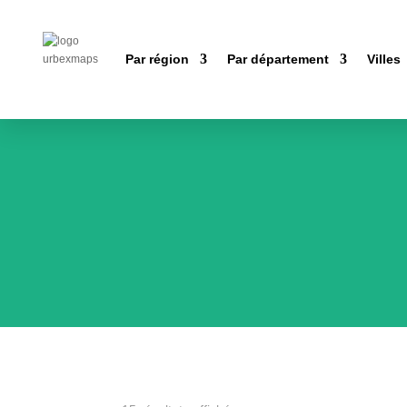
Par région
Par département
Villes