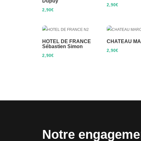
Dupuy
2,90
€
2,90
€
HOTEL DE FRANCE
CHATEAU M
Sébastien Simon
2,90
€
2,90
€
Notre engageme