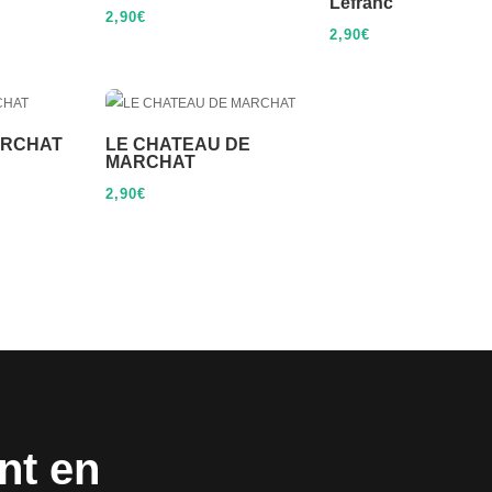
Lefranc
2,90
€
2,90
€
ARCHAT
LE CHATEAU DE
MARCHAT
2,90
€
nt en