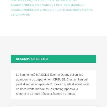
NOUVELLE-AQUITAINE
,
LISTE DES MAISONS
ABANDONNÉES EN FRANCE
,
LISTE DES MAISONS
ABANDONNÉES EN LIMOUSIN
,
LISTE DES URBEX DANS
LE LIMOUSIN
DESCRIPTION DU LIEU
Le lieu nommé MAISONS Étienne Dupuy est un lieu
abandonné du département CREUSE. C’est un lieu qui
peut attirer les adeptes de l’urbex en quête d’aventure et
de découverte mais aussi les photographes à la
recherche de lieux désaffectés hors du temps.