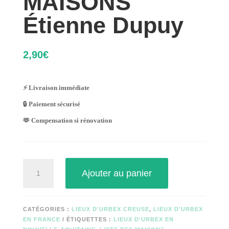
MAISONS
Étienne Dupuy
2,90
€
⚡ Livraison immédiate
🔒 Paiement sécurisé
🫶 Compensation si rénovation
quantité
Ajouter au panier
de
MAISONS
Étienne
Dupuy
CATÉGORIES :
LIEUX D'URBEX CREUSE
,
LIEUX D'URBEX
EN FRANCE
ÉTIQUETTES :
LIEUX D'URBEX EN