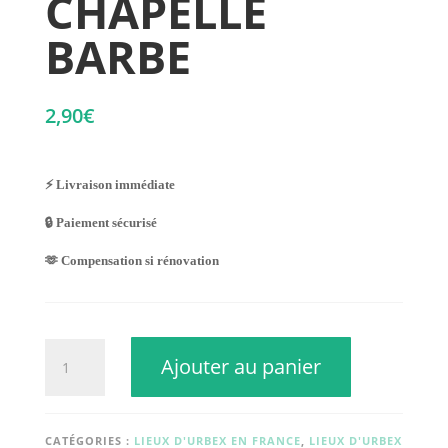
CHAPELLE
BARBE
2,90
€
⚡ Livraison immédiate
🔒 Paiement sécurisé
🫶 Compensation si rénovation
quantité
Ajouter au panier
de
CHAPELLE
BARBE
CATÉGORIES :
LIEUX D'URBEX EN FRANCE
,
LIEUX D'URBEX