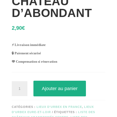
CHATEAU
D’ABONDANT
2,90
€
⚡ Livraison immédiate
🔒 Paiement sécurisé
🫶 Compensation si rénovation
quantité
Ajouter au panier
de
CHATEAU
D'ABONDANT
CATÉGORIES :
LIEUX D'URBEX EN FRANCE
,
LIEUX
D'URBEX EURE-ET-LOIR
ÉTIQUETTES :
LISTE DES