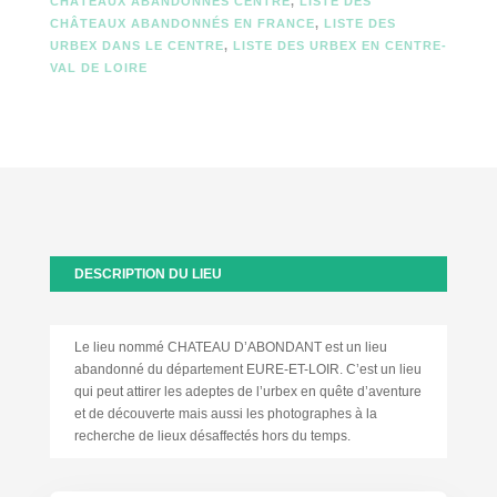
CHÂTEAUX ABANDONNÉS CENTRE
,
LISTE DES
CHÂTEAUX ABANDONNÉS EN FRANCE
,
LISTE DES
URBEX DANS LE CENTRE
,
LISTE DES URBEX EN CENTRE-
VAL DE LOIRE
DESCRIPTION DU LIEU
Le lieu nommé CHATEAU D’ABONDANT est un lieu
abandonné du département EURE-ET-LOIR. C’est un lieu
qui peut attirer les adeptes de l’urbex en quête d’aventure
et de découverte mais aussi les photographes à la
recherche de lieux désaffectés hors du temps.