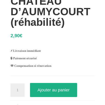
CHATEAU
D’AUMYCOURT
(réhabilité)
2,90
€
⚡ Livraison immédiate
🔒 Paiement sécurisé
🫶 Compensation si rénovation
quantité
Ajouter au panier
de
CHATEAU
D'AUMYCOURT
(réhabilité)