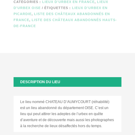
CATÉGORIES :
LIEUX D'URBEX EN FRANCE
,
LIEUX
D'URBEX OISE
ÉTIQUETTES :
LIEUX D'URBEX EN
PICARDIE
,
LISTE DES CHÂTEAUX ABANDONNÉS EN
FRANCE
,
LISTE DES CHÂTEAUX ABANDONNÉS HAUTS-
DE-FRANCE
DESCRIPTION DU LIEU
Le lieu nommé CHATEAU D’AUMYCOURT (réhabilité)
est un lieu abandonné du département OISE. C’est un
lieu qui peut attirer les adeptes de l’urbex en quête
d’aventure et de découverte mais aussi les photographes
à la recherche de lieux désaffectés hors du temps.