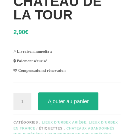
CHATEAU DE
LA TOUR
2,90
€
⚡ Livraison immédiate
🔒 Paiement sécurisé
🫶 Compensation si rénovation
quantité
Ajouter au panier
de
CHATEAU
DE
LA
CATÉGORIES :
LIEUX D'URBEX ARIÈGE
,
LIEUX D'URBEX
TOUR
EN FRANCE
ÉTIQUETTES :
CHATEAUX ABANDONNÉS