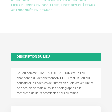
MIDI-PYRÉNÉES
,
LIEUX D'URBEX EN MIDI-PYRÉNÉES
,
LIEUX D'URBEX EN OCCITANIE
,
LISTE DES CHÂTEAUX
ABANDONNÉS EN FRANCE
DESCRIPTION DU LIEU
Le lieu nommé CHATEAU DE LA TOUR est un lieu
abandonné du département ARIÈGE. C’est un lieu qui
peut attirer les adeptes de l’urbex en quête d’aventure et
de découverte mais aussi les photographes à la
recherche de lieux désaffectés hors du temps.