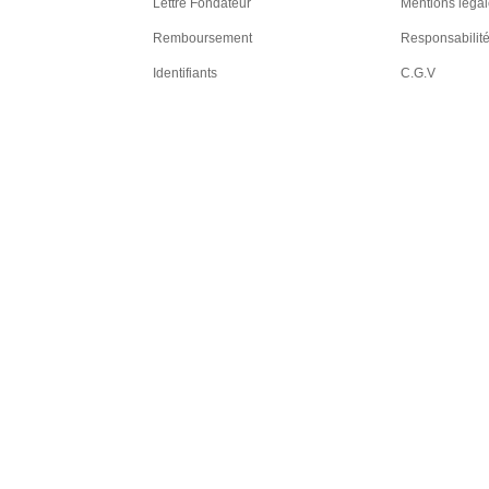
Lettre Fondateur
Mentions léga
Remboursement
Responsabilit
Identifiants
C.G.V