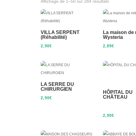
Affichage de 1–50 sur 284 résultats
VILLA SERPENT
La maison de r
(Réhabilité)
Wysteria
2,90
€
2,89
€
LA SERRE DU
CHIRURGIEN
HÔPITAL DU
CHÂT
2,90
€
2,90
€