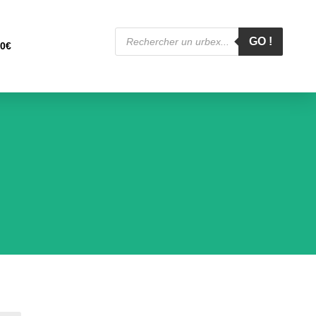
Recherche
de
GO !
00
€
produits