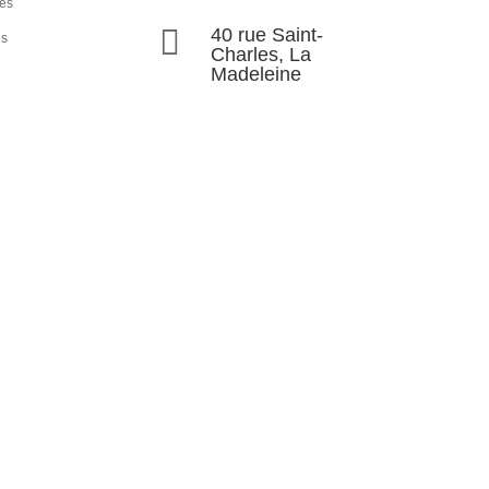
les

40 rue Saint-
és
Charles, La
Madeleine