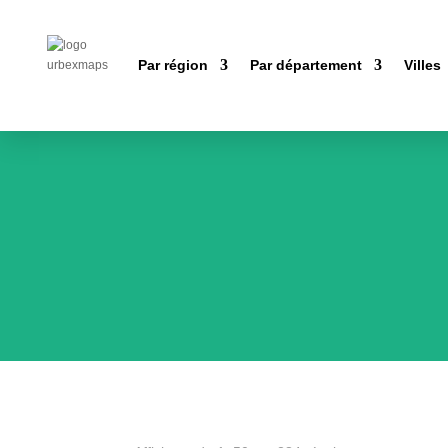
Par région
Par département
Villes