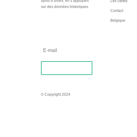
spots d’urbex, en s’appuyant
Les cartes
sur des données historiques.
Contact
Inscription
Belgique
Newsletter
S'abonner
© Copyright 2024