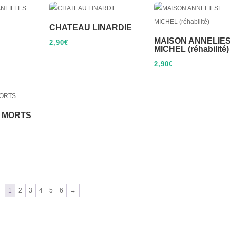
CHATEAU LINARDIE
MAISON ANNELIE
2,90
€
MICHEL (réhabilité)
2,90
€
S MORTS
1
2
3
4
5
6
→