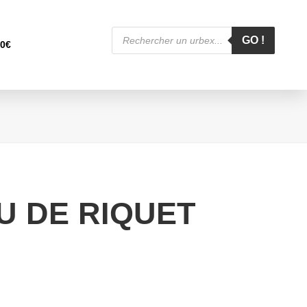
Recherche
de
GO !
00
€
produits
U DE RIQUET