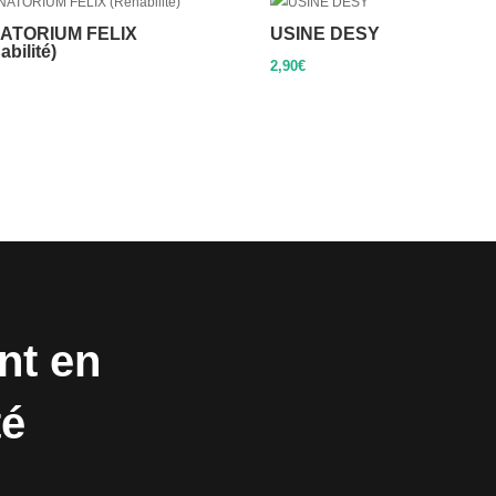
ATORIUM FELIX
USINE DESY
abilité)
2,90
€
nt en
té