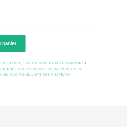
u panier
 EN FRANCE
,
LIEUX D'URBEX HAUTE-GARONNE
NDONNÉS MIDI-PYRÉNÉES
,
LIEUX D'URBEX EN
X EN OCCITANIE
,
LISTE DES CHÂTEAUX