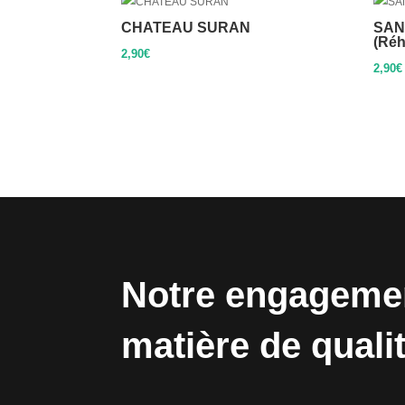
CHATEAU SURAN
SAN
(Réh
2,90
€
2,90
€
Notre engageme
matière de quali