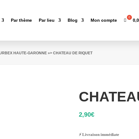
0,
Par thème
Par lieu
Blog
Mon compte
D'URBEX HAUTE-GARONNE
»> CHATEAU DE RIQUET
CHATEA
2,90
€
⚡ Livraison immédiate