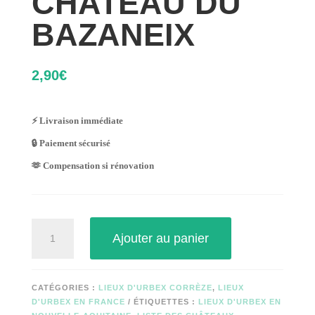
CHATEAU DU
BAZANEIX
2,90
€
⚡ Livraison immédiate
🔒 Paiement sécurisé
🫶 Compensation si rénovation
quantité
Ajouter au panier
de
CHATEAU
DU
BAZANEIX
CATÉGORIES :
LIEUX D'URBEX CORRÈZE
,
LIEUX
D'URBEX EN FRANCE
ÉTIQUETTES :
LIEUX D'URBEX EN