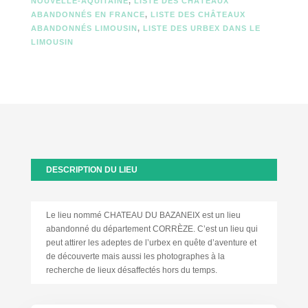
NOUVELLE-AQUITAINE
,
LISTE DES CHÂTEAUX
ABANDONNÉS EN FRANCE
,
LISTE DES CHÂTEAUX
ABANDONNÉS LIMOUSIN
,
LISTE DES URBEX DANS LE
LIMOUSIN
DESCRIPTION DU LIEU
Le lieu nommé CHATEAU DU BAZANEIX est un lieu
abandonné du département CORRÈZE. C’est un lieu qui
peut attirer les adeptes de l’urbex en quête d’aventure et
de découverte mais aussi les photographes à la
recherche de lieux désaffectés hors du temps.