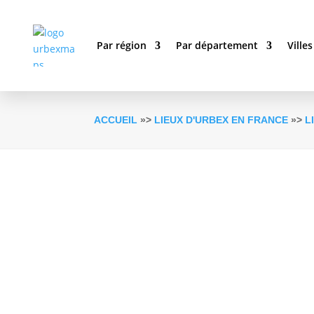
Par région
Par département
Villes
ACCUEIL
»>
LIEUX D'URBEX EN FRANCE
»>
L