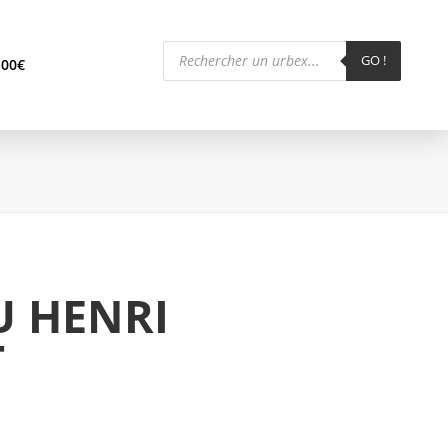
Recherche
de
GO !
,00
€
produits
U HENRI
T