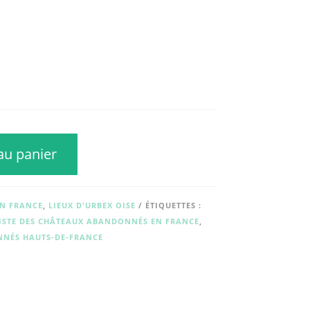
au panier
EN FRANCE
,
LIEUX D'URBEX OISE
ÉTIQUETTES :
ISTE DES CHÂTEAUX ABANDONNÉS EN FRANCE
,
NNÉS HAUTS-DE-FRANCE