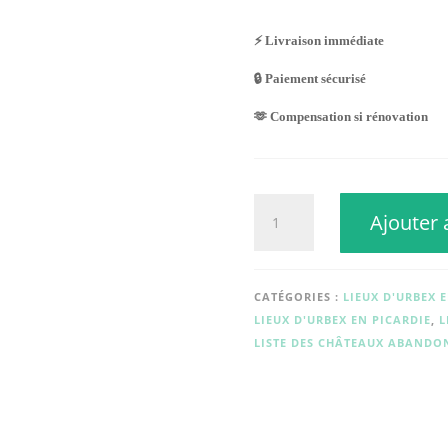
⚡ Livraison immédiate
🔒 Paiement sécurisé
🫶 Compensation si rénovation
quantité
Ajouter 
de
CHÂTEAU
HENRI
DEMONT
CATÉGORIES :
LIEUX D'URBEX 
LIEUX D'URBEX EN PICARDIE
,
L
LISTE DES CHÂTEAUX ABANDO