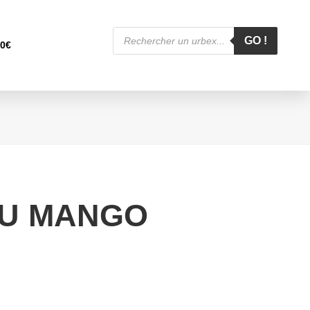
Recherche
de
GO !
00
€
produits
U MANGO