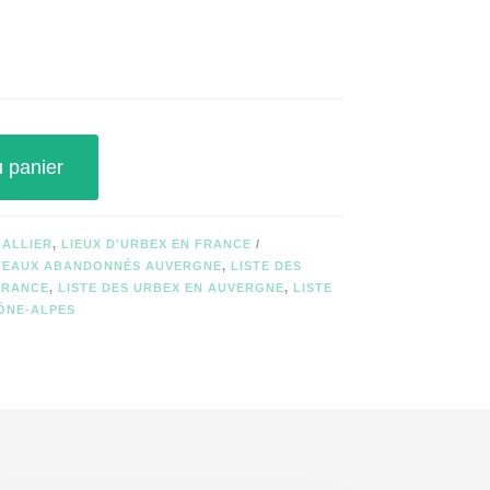
u panier
 ALLIER
,
LIEUX D'URBEX EN FRANCE
ÂTEAUX ABANDONNÉS AUVERGNE
,
LISTE DES
FRANCE
,
LISTE DES URBEX EN AUVERGNE
,
LISTE
ÔNE-ALPES