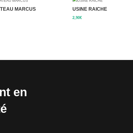
TEAU MARCUS
USINE RAICHE
2,90
€
nt en
té