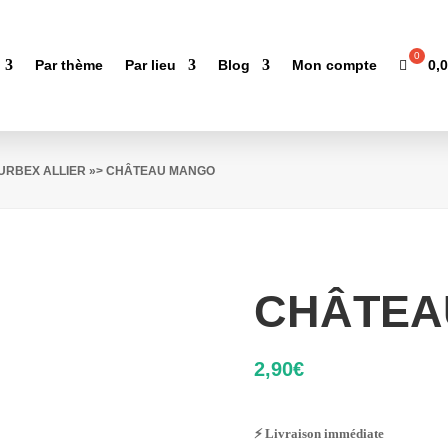
0,
Par thème
Par lieu
Blog
Mon compte
'URBEX ALLIER
»> CHÂTEAU MANGO
CHÂTEA
2,90
€
⚡ Livraison immédiate