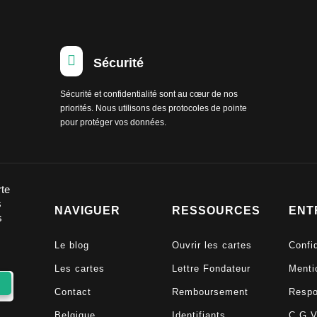

Sécurité
Sécurité et confidentialité sont au cœur de nos
priorités. Nous utilisons des protocoles de pointe
pour protéger vos données.
rte
s
NAVIGUER
RESSOURCES
ENT
s
Le blog
Ouvrir les cartes
Confid
Les cartes
Lettre Fondateur
Menti
Contact
Remboursement
Respo
Belgique
Identifiants
C.G.