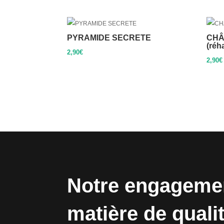
PYRAMIDE SECRETE
CHÂ
(réha
2,90
€
2,90
€
Notre engageme
matière de quali