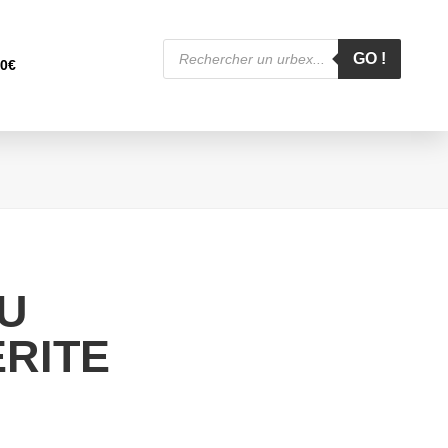
Recherche
de
GO !
00
€
produits
U
RITE