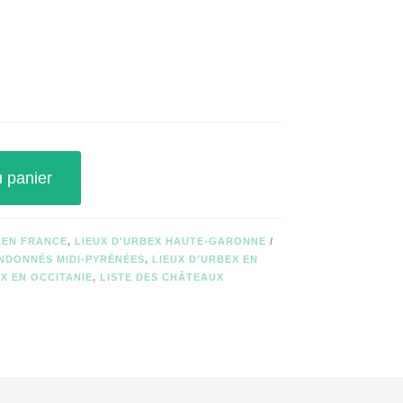
u panier
 EN FRANCE
,
LIEUX D'URBEX HAUTE-GARONNE
NDONNÉS MIDI-PYRÉNÉES
,
LIEUX D'URBEX EN
X EN OCCITANIE
,
LISTE DES CHÂTEAUX