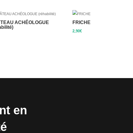
TEAU ACHÉOLOGUE
FRICHE
bilité)
2,90
€
nt en
té