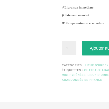
⚡ Livraison immédiate
🔒 Paiement sécurisé
🫶 Compensation si rénovation
quantité
Ajouter a
de
CHÂTEAU
MARGUERITE
CATÉGORIES :
LIEUX D'URBEX
ÉTIQUETTES :
CHATEAUX ABA
MIDI-PYRÉNÉES
,
LIEUX D'URBE
ABANDONNÉS EN FRANCE