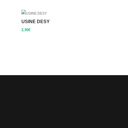
USINE DESY
2,90
€