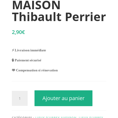
MAISON
Thibault Perrier
2,90
€
⚡ Livraison immédiate
🔒 Paiement sécurisé
🫶 Compensation si rénovation
quantité
Ajouter au panier
de
MAISON
Thibault
Perrier
CATÉGORIES :
LIEUX D'URBEX AVEYRON
,
LIEUX D'URBEX