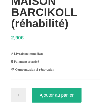
MAISON
BARCIKOLL
(réhabilité)
2,90
€
⚡ Livraison immédiate
🔒 Paiement sécurisé
🫶 Compensation si rénovation
quantité
Ajouter au panier
de
MAISON
BARCIKOLL
(réhabilité)