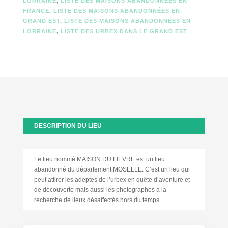
LORRAINE
,
LISTE DES MAISONS ABANDONNÉES EN
FRANCE
,
LISTE DES MAISONS ABANDONNÉES EN
GRAND EST
,
LISTE DES MAISONS ABANDONNÉES EN
LORRAINE
,
LISTE DES URBEX DANS LE GRAND EST
DESCRIPTION DU LIEU
Le lieu nommé MAISON DU LIEVRE est un lieu
abandonné du département MOSELLE. C’est un lieu qui
peut attirer les adeptes de l’urbex en quête d’aventure et
de découverte mais aussi les photographes à la
recherche de lieux désaffectés hors du temps.