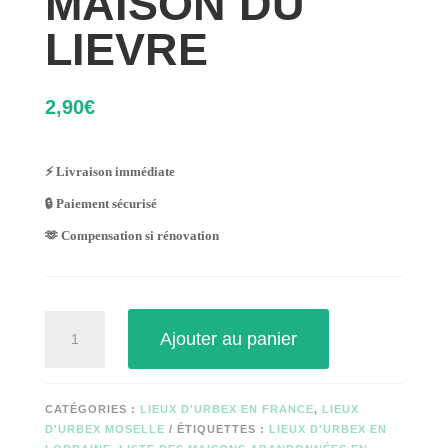
MAISON DU
LIEVRE
2,90
€
⚡ Livraison immédiate
🔒 Paiement sécurisé
🫶 Compensation si rénovation
quantité
Ajouter au panier
de
MAISON
DU
LIEVRE
CATÉGORIES :
LIEUX D'URBEX EN FRANCE
,
LIEUX
D'URBEX MOSELLE
ÉTIQUETTES :
LIEUX D'URBEX EN