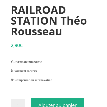
RAILROAD
STATION Théo
Rousseau
2,90
€
⚡ Livraison immédiate
🔒 Paiement sécurisé
🫶 Compensation si rénovation
quantité
Ajouter au panier
de