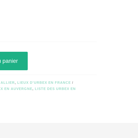
u panier
 ALLIER
,
LIEUX D'URBEX EN FRANCE
EX EN AUVERGNE
,
LISTE DES URBEX EN