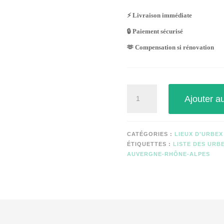
⚡ Livraison immédiate
🔒 Paiement sécurisé
🫶 Compensation si rénovation
quantité
Ajouter a
de
RESIDENCE
DU
CORDAT
CATÉGORIES :
LIEUX D'URBEX
ÉTIQUETTES :
LISTE DES URB
AUVERGNE-RHÔNE-ALPES