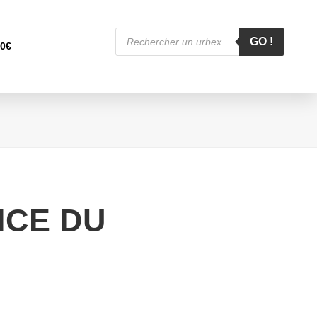
Recherche
de
GO !
00
€
produits
NCE DU