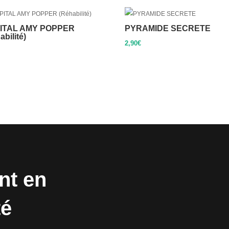
ITAL AMY POPPER
PYRAMIDE SECRETE
abilité)
2,90
€
nt en
té