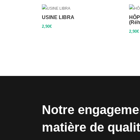
USINE LIBRA
HÔP
(Réh
2,90
€
2,90
€
Notre engageme
matière de quali