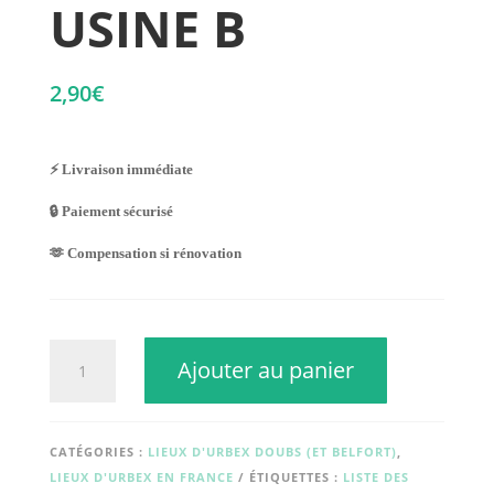
USINE B
2,90
€
⚡ Livraison immédiate
🔒 Paiement sécurisé
🫶 Compensation si rénovation
quantité
Ajouter au panier
de
USINE
B
CATÉGORIES :
LIEUX D'URBEX DOUBS (ET BELFORT)
,
LIEUX D'URBEX EN FRANCE
ÉTIQUETTES :
LISTE DES