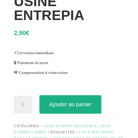
USINE
ENTREPIA
2,90
€
⚡ Livraison immédiate
🔒 Paiement sécurisé
🫶 Compensation si rénovation
quantité
Ajouter au panier
de
USINE
ENTREPIA
CATÉGORIES :
LIEUX D'URBEX EN FRANCE
,
LIEUX
D'URBEX LOIRET
ÉTIQUETTES :
LISTE DES URBEX