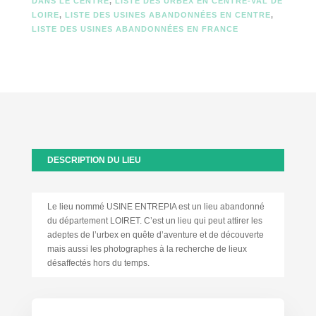
DANS LE CENTRE
,
LISTE DES URBEX EN CENTRE-VAL DE
LOIRE
,
LISTE DES USINES ABANDONNÉES EN CENTRE
,
LISTE DES USINES ABANDONNÉES EN FRANCE
DESCRIPTION DU LIEU
Le lieu nommé USINE ENTREPIA est un lieu abandonné
du département LOIRET. C’est un lieu qui peut attirer les
adeptes de l’urbex en quête d’aventure et de découverte
mais aussi les photographes à la recherche de lieux
désaffectés hors du temps.