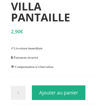
VILLA
PANTAILLE
2,90
€
⚡ Livraison immédiate
🔒 Paiement sécurisé
🫶 Compensation si rénovation
quantité
Ajouter au panier
de
VILLA
PANTAILLE