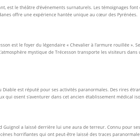
, est le théâtre d’événements surnaturels. Les témoignages font ét
danes offre une expérience hantée unique au cœur des Pyrénées.
son est le foyer du légendaire « Chevalier à l’armure rouillée ». Se
L’atmosphère mystique de Trécesson transporte les visiteurs dans
 Diable est réputé pour ses activités paranormales. Des rires étr
eux qui osent s’aventurer dans cet ancien établissement médical iso
 Guignol a laissé derrière lui une aura de terreur. Connu pour se
e scènes horrifiantes qui ont peut-être laissé des traces paranormale