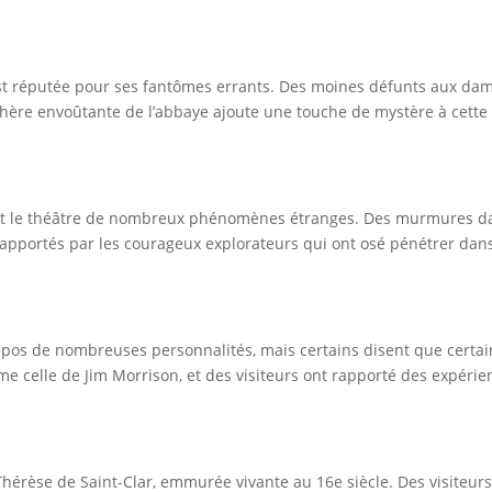
st réputée pour ses fantômes errants. Des moines défunts aux dame
phère envoûtante de l’abbaye ajoute une touche de mystère à cette
est le théâtre de nombreux phénomènes étranges. Des murmures dan
rapportés par les courageux explorateurs qui ont osé pénétrer dan
repos de nombreuses personnalités, mais certains disent que certai
 celle de Jim Morrison, et des visiteurs ont rapporté des expérie
hérèse de Saint-Clar, emmurée vivante au 16e siècle. Des visiteurs