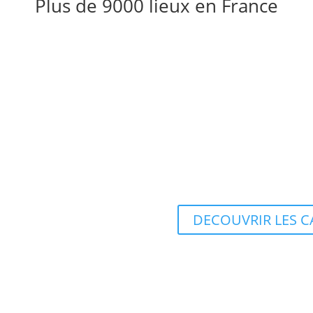
Plus de 9000 lieux en France
Achetez la carte
Chez URBEXMAPS nous vous pr
et de nos échanges. Nous avo
connaissance dans des carte
département.
DECOUVRIR LES CA