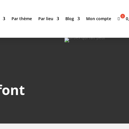
0
Par thème
Par lieu
Blog
Mon compte
font