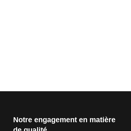
abandonnés en France ? La France possède un
patrimoine architectural exceptionnel, mais
derrière l'image d'Épinal des châteaux de la Loire
se cache une réalité plus sombre. De
nombreuses demeures majestueuses se
transforment peu...
Notre engagement en matière
de qualité