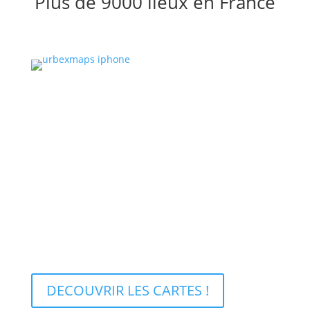
Plus de 9000 lieux en France
Achetez la carte de votre
région
Chez URBEXMAPS nous vous proposons à l’achat le
fruit de nos recherches et de nos échanges. Nous
avons répertorié tous les lieux d’Urbex à notre
connaissance dans des cartes disponibles par région
ou même par département.
DECOUVRIR LES CARTES !