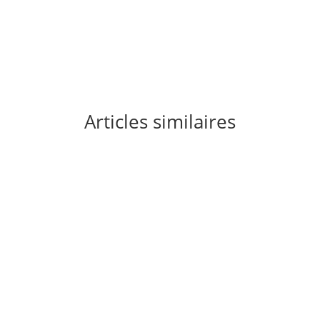
Articles similaires
Vous cherchez le frisson de l'exploration
urbaine. Vous voulez découvrir des lieux figés
par le temps. Voici notre top 10 des maisons