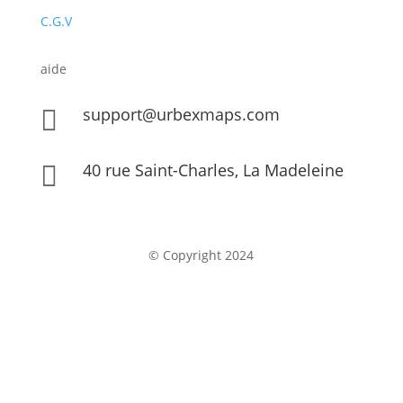
C.G.V
aide
support@urbexmaps.com

40 rue Saint-Charles, La Madeleine

© Copyright 2024