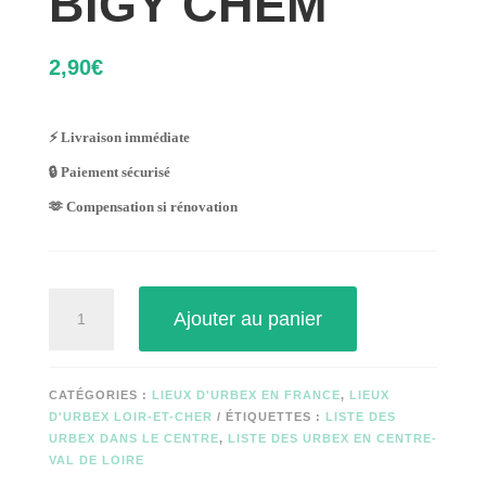
BIGY CHEM
2,90
€
⚡ Livraison immédiate
🔒 Paiement sécurisé
🫶 Compensation si rénovation
quantité
Ajouter au panier
de
BIGY
CHEM
CATÉGORIES :
LIEUX D'URBEX EN FRANCE
,
LIEUX
D'URBEX LOIR-ET-CHER
ÉTIQUETTES :
LISTE DES
URBEX DANS LE CENTRE
,
LISTE DES URBEX EN CENTRE-
VAL DE LOIRE