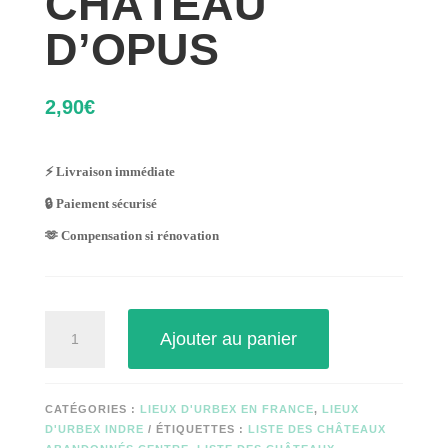
CHÂTEAU
D’OPUS
2,90
€
⚡ Livraison immédiate
🔒 Paiement sécurisé
🫶 Compensation si rénovation
quantité
Ajouter au panier
de
CHÂTEAU
D'OPUS
CATÉGORIES :
LIEUX D'URBEX EN FRANCE
,
LIEUX
D'URBEX INDRE
ÉTIQUETTES :
LISTE DES CHÂTEAUX