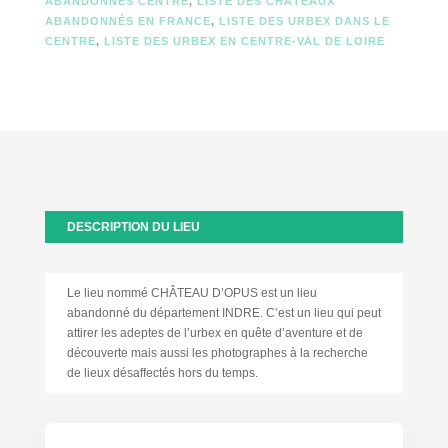
ABANDONNÉS CENTRE
,
LISTE DES CHÂTEAUX
ABANDONNÉS EN FRANCE
,
LISTE DES URBEX DANS LE
CENTRE
,
LISTE DES URBEX EN CENTRE-VAL DE LOIRE
DESCRIPTION DU LIEU
Le lieu nommé CHÂTEAU D’OPUS est un lieu
abandonné du département INDRE. C’est un lieu qui peut
attirer les adeptes de l’urbex en quête d’aventure et de
découverte mais aussi les photographes à la recherche
de lieux désaffectés hors du temps.