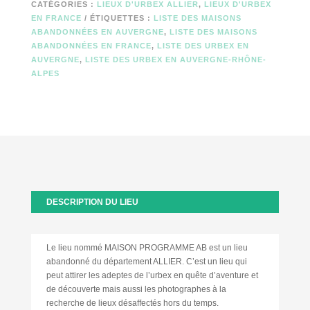
CATÉGORIES :
LIEUX D'URBEX ALLIER
,
LIEUX D'URBEX
EN FRANCE
ÉTIQUETTES :
LISTE DES MAISONS
ABANDONNÉES EN AUVERGNE
,
LISTE DES MAISONS
ABANDONNÉES EN FRANCE
,
LISTE DES URBEX EN
AUVERGNE
,
LISTE DES URBEX EN AUVERGNE-RHÔNE-
ALPES
DESCRIPTION DU LIEU
Le lieu nommé MAISON PROGRAMME AB est un lieu
abandonné du département ALLIER. C’est un lieu qui
peut attirer les adeptes de l’urbex en quête d’aventure et
de découverte mais aussi les photographes à la
recherche de lieux désaffectés hors du temps.