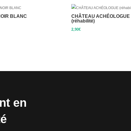
OIR BLANC
CHÂTEAU ACHÉOLOGUE
(réhabilité)
2,90
€
nt en
té