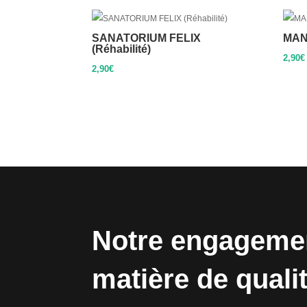
SANATORIUM FELIX
MAN
(Réhabilité)
2,90
€
2,90
€
Notre engageme
matière de quali