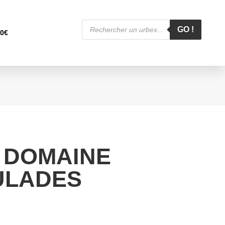
Recherche
de
GO !
00
€
produits
 DOMAINE
ULADES