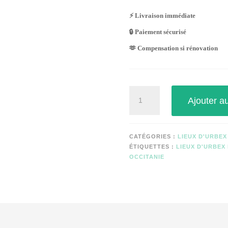
⚡ Livraison immédiate
🔒 Paiement sécurisé
🫶 Compensation si rénovation
quantité
Ajouter a
de
RESORT
DOMAINE
DES
CATÉGORIES :
LIEUX D'URBEX
SOULADES
ÉTIQUETTES :
LIEUX D'URBEX
OCCITANIE