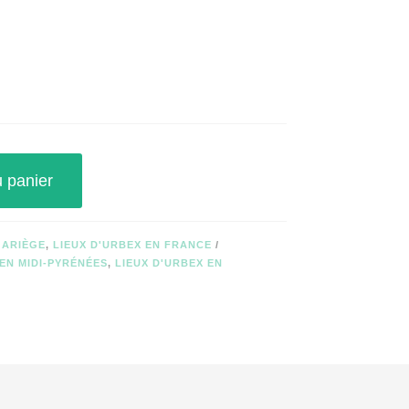
u panier
 ARIÈGE
,
LIEUX D'URBEX EN FRANCE
 EN MIDI-PYRÉNÉES
,
LIEUX D'URBEX EN