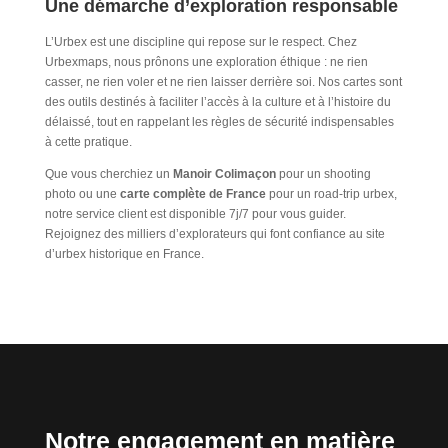
Une démarche d’exploration responsable
L’Urbex est une discipline qui repose sur le respect. Chez
Urbexmaps, nous prônons une exploration éthique : ne rien
casser, ne rien voler et ne rien laisser derrière soi. Nos cartes sont
des outils destinés à faciliter l’accès à la culture et à l’histoire du
délaissé, tout en rappelant les règles de sécurité indispensables
à cette pratique.
Que vous cherchiez un
Manoir Colimaçon
pour un shooting
photo ou une
carte complète de France
pour un road-trip urbex,
notre service client est disponible 7j/7 pour vous guider.
Rejoignez des milliers d’explorateurs qui font confiance au site
d’urbex historique en France.
Notre engagement en matière