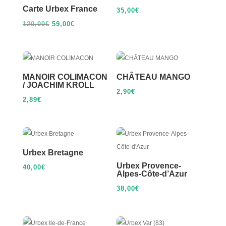
Carte Urbex France
35,00
€
Le
Le
120,00
€
59,00
€
prix
prix
initial
actuel
était :
est :
120,00€.
59,00€.
MANOIR COLIMACON
CHÂTEAU MANGO
/ JOACHIM KROLL
2,90
€
2,89
€
Urbex Bretagne
Urbex Provence-
40,00
€
Alpes-Côte-d’Azur
38,00
€