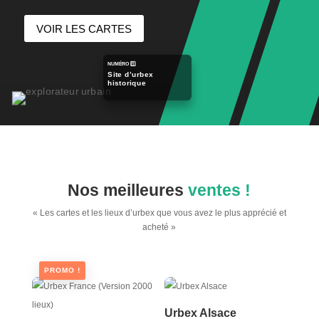
VOIR LES CARTES
NUMÉRO 1️⃣
Site d’urbex
historique
Nos meilleures
ventes !
« Les cartes et les lieux d’urbex que vous avez le plus apprécié et
acheté »
PROMO !
Urbex Alsace